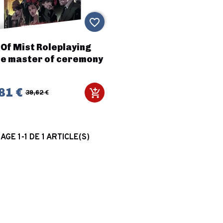
favorite_border
 Of Mist Roleplaying
e master of ceremony
81 €
39,62 €
AGE 1-1 DE 1 ARTICLE(S)