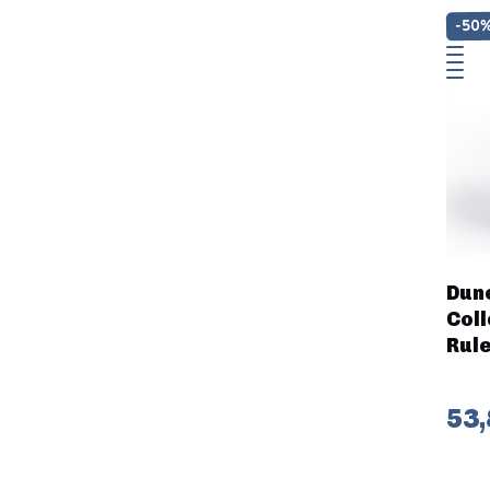
-50
Dun
Coll
Rul
53,