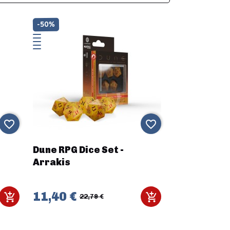
-50%
favorite_border
favorite_border
Dune RPG Dice Set -
Arrakis
11,40 €
22,79 €