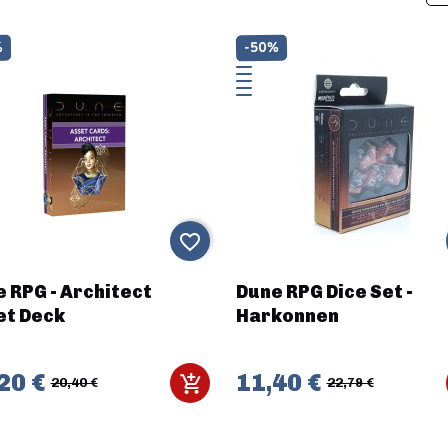
%
-50%
favorite_border
 RPG - Architect
Dune RPG Dice Set -
et Deck
Harkonnen
20 €
11,40 €
20,40 €
22,79 €