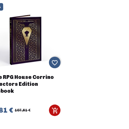
%
favorite_border
e RPG House Corrino
ectors Edition
ebook
81 €
107,61 €