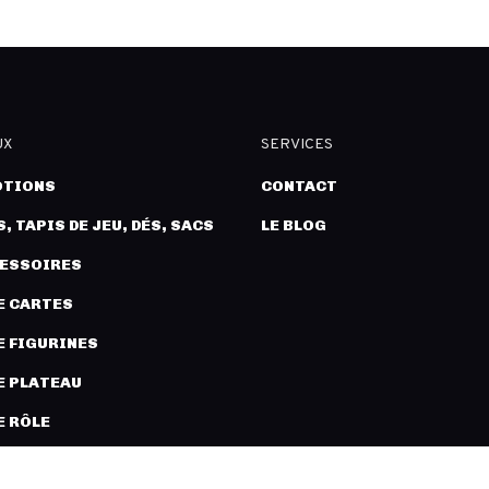
UX
SERVICES
TIONS
CONTACT
, TAPIS DE JEU, DÉS, SACS
LE BLOG
CESSOIRES
E CARTES
E FIGURINES
E PLATEAU
E RÔLE
URES ET MODÉLISME