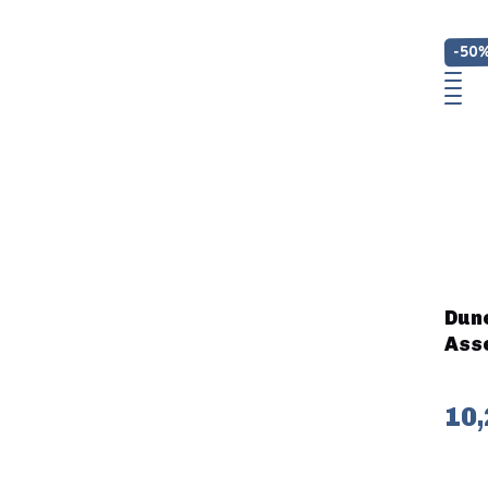
-50
Dune
Ass
10,