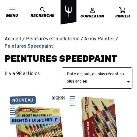
MENU
RECHERCHE
CONNEXION
PANIER
Accueil
Peintures et modélisme
Army Painter
Peintures Speedpaint
PEINTURES SPEEDPAINT
Il y a 98 articles
Date d'ajout, du plus récent au

plus ancien
NOUVEAU
BIENTÔT DISPONIBLE