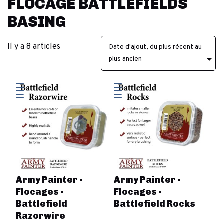
FLOCAGE BATTLEFIELDS
BASING
Il y a 8 articles
Date d'ajout, du plus récent au

plus ancien
Army Painter -
Army Painter -
Flocages -
Flocages -
Battlefield
Battlefield Rocks
Razorwire