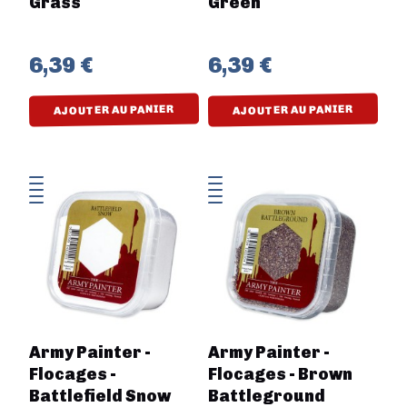
Grass
Green
6,39 €
6,39 €
AJOUTER AU PANIER
AJOUTER AU PANIER
Army Painter -
Army Painter -
Flocages -
Flocages - Brown
Battlefield Snow
Battleground