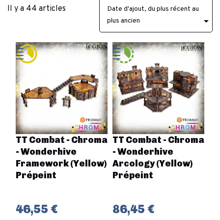
Il y a 44 articles
Date d'ajout, du plus récent au

plus ancien
TT Combat - Chroma
TT Combat - Chroma
- Wonderhive
- Wonderhive
Framework (Yellow)
Arcology (Yellow)
Prépeint
Prépeint
46,55 €
86,45 €