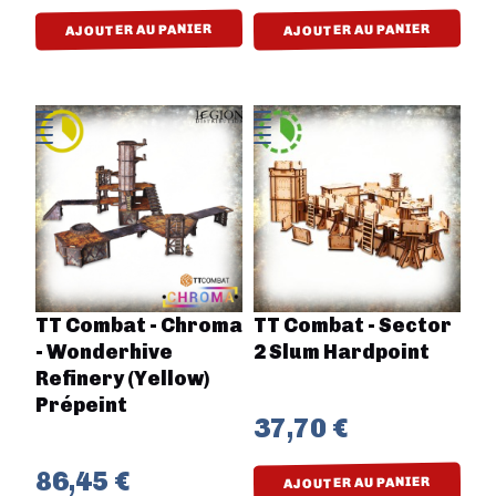
AJOUTER AU PANIER
AJOUTER AU PANIER
TT Combat - Chroma
TT Combat - Sector
- Wonderhive
2 Slum Hardpoint
Refinery (Yellow)
Prépeint
37,70 €
86,45 €
AJOUTER AU PANIER