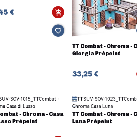
45 €
favorite_border
TT Combat - Chroma - 
Giorgia Prépeint
33,25 €
ombat - Chroma - Casa
TT Combat - Chroma - 
usso Prépeint
Luna Prépeint