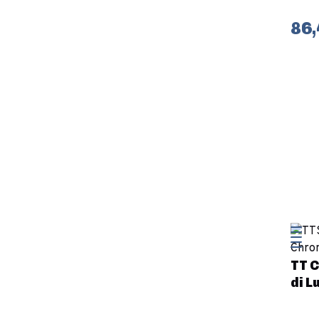
86,
TT C
di L