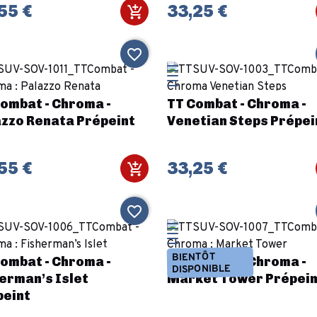
55 €
33,25 €
favorite_border
ombat - Chroma -
TT Combat - Chroma -
zzo Renata Prépeint
Venetian Steps Prépei
55 €
33,25 €
favorite_border
BIENTÔT
ombat - Chroma -
TT Combat - Chroma -
DISPONIBLE
erman’s Islet
Market Tower Prépein
peint