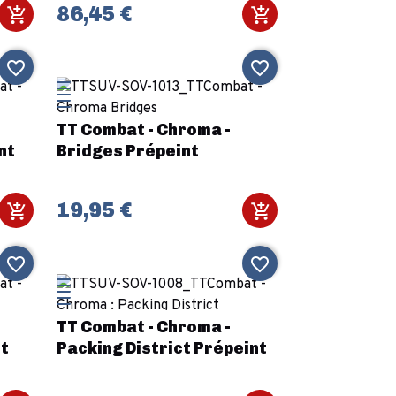
86,45 €
favorite_border
favorite_border
TT Combat - Chroma -
nt
Bridges Prépeint
19,95 €
favorite_border
favorite_border
TT Combat - Chroma -
t
Packing District Prépeint