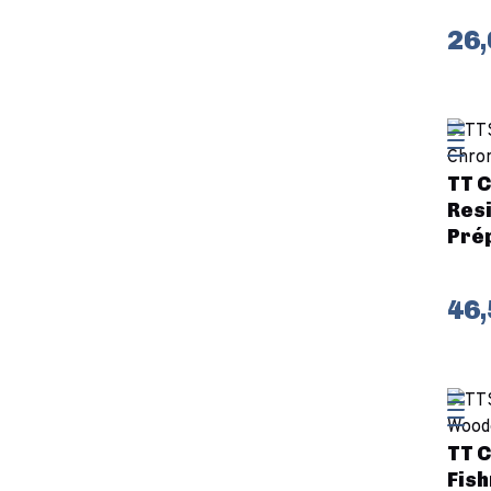
26,
TT C
Resi
Pré
46,
TT 
Fis