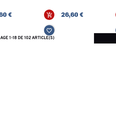
60 €
26,60 €
favorite_border
AGE 1-18 DE 102 ARTICLE(S)