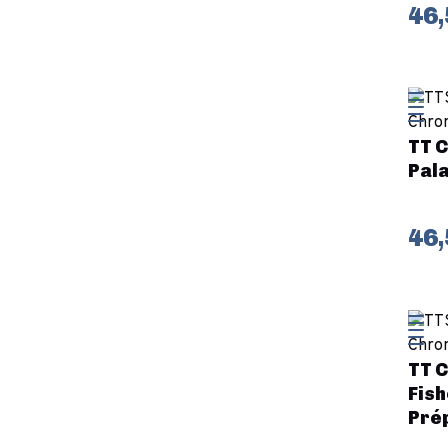
46,
TT C
Pala
46,
TT C
Fish
Pré