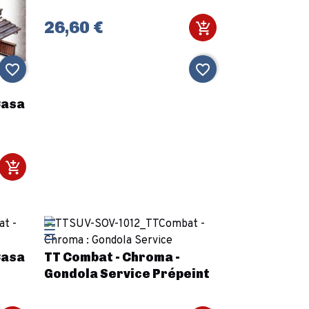
26,60 €
favorite_border
favorite_border
Casa
Casa
TT Combat - Chroma -
Gondola Service Prépeint