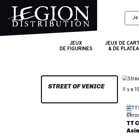
JEUX
JEUX DE CAR
DE FIGURINES
& DE PLATE
STREET OF VENICE
Il y a 1
TT C
Asi