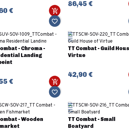
86,45 €
60 €
favorite_border
ombat - Chroma -
TT Combat - Guild Hous
dential Landing
Virtue
peint
42,90 €
55 €
favorite_border
Combat - Wooden
TT Combat - Small
hmarket
Boatyard