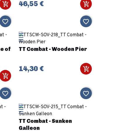
46,55 €
favorite_border
favorite_border
e of
TT Combat - Wooden Pier
14,30 €
favorite_border
favorite_border
TT Combat - Sunken
Galleon