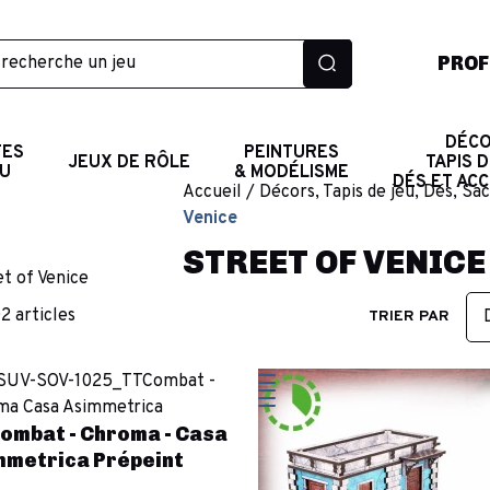
PROF
DÉCO
TES
PEINTURES
JEUX DE RÔLE
TAPIS D
AU
& MODÉLISME
DÉS ET AC
Accueil
Décors, Tapis de jeu, Dés, Sa
Venice
STREET OF VENICE
02 articles
TRIER PAR
ombat - Chroma - Casa
mmetrica Prépeint