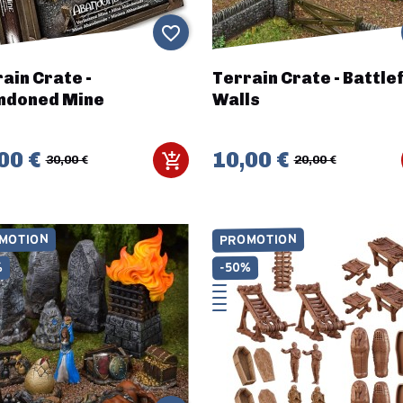
favorite_border
ain Crate -
Terrain Crate - Battlef
ndoned Mine
Walls
00 €
10,00 €
30,00 €
20,00 €
MOTION
PROMOTION
%
-50%