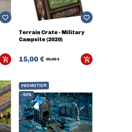
favorite_border
favorite_border
Terrain Crate - Military
Campsite (2020)
15,00 €
30,00 €
PROMOTION
-50%