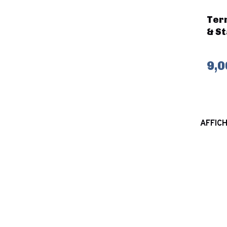
Terr
& St
9,0
AFFICH