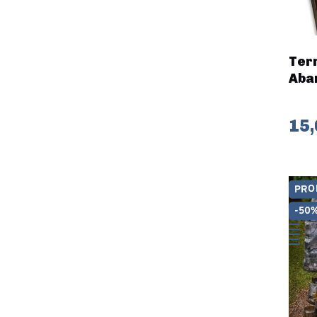
Terr
Aba
15,
PRO
-50