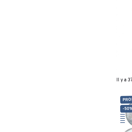
Il y a 3
PRO
-50