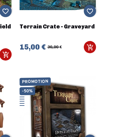
favorite_border
favorite_border
ield
Terrain Crate - Graveyard
15,00 €
30,00 €
PROMOTION
-50%