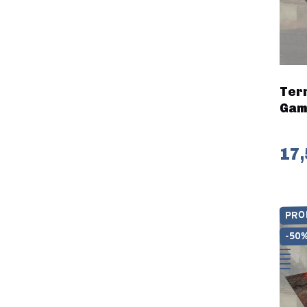
Terr
Gam
17,
PRO
-50