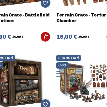
favorite_border
ain Crate - Battlefield
Terrain Crate - Tortur
ctives
Chamber
00 €
15,00 €
30,00 €
30,00 €
MOTION
PROMOTION
%
-50%
favorite_border