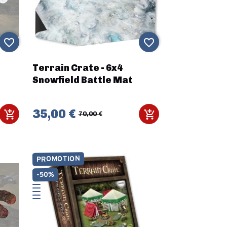
favorite_border
favorite_border
Terrain Crate - 6x4
Snowfield Battle Mat
35,00 €
70,00 €
PROMOTION
-50%