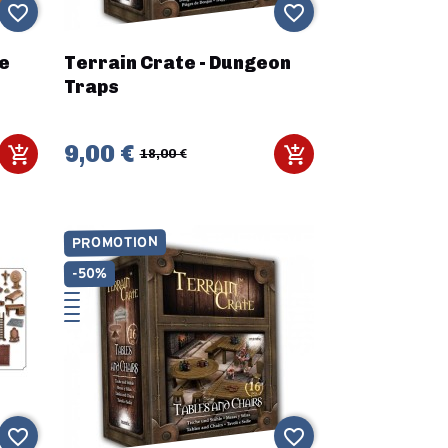
favorite_border
favorite_border
e
Terrain Crate - Dungeon
Traps
9,00 €
18,00 €
PROMOTION
-50%
favorite_border
favorite_border