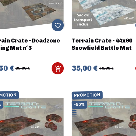
favorite_border
ain Crate - Deadzone
Terrain Crate - 44x60
ing Mat n°3
Snowfield Battle Mat
50 €
35,00 €
35,00 €
70,00 €
MOTION
PROMOTION
%
-50%