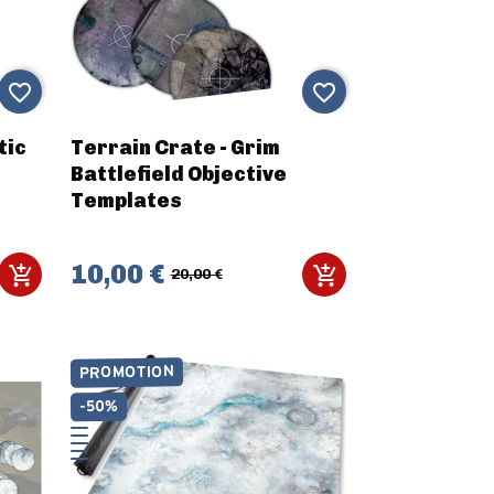
favorite_border
favorite_border
tic
Terrain Crate - Grim
Battlefield Objective
Templates
10,00 €
20,00 €
PROMOTION
-50%