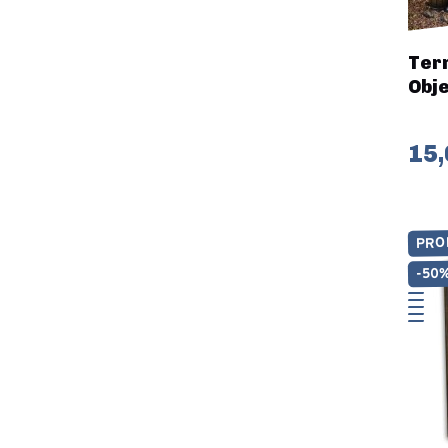
Terr
Obje
15,
PRO
-50