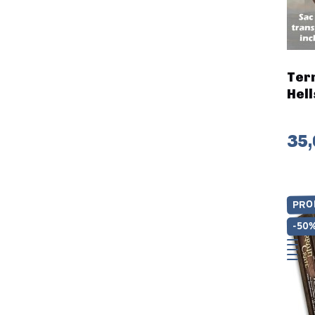
Terr
Hell
35,
PRO
-50