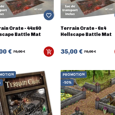
favorite_border
ain Crate - 44x60
Terrain Crate - 6x4
scape Battle Mat
Hellscape Battle Mat
00 €
35,00 €
70,00 €
70,00 €
MOTION
PROMOTION
%
-50%