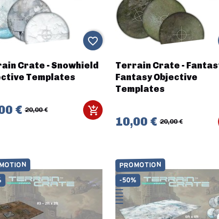
favorite_border
ain Crate - Snowhield
Terrain Crate - Fantas
ective Templates
Fantasy Objective
Templates
00 €
20,00 €
10,00 €
20,00 €
MOTION
PROMOTION
%
-50%