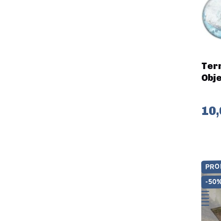
Terr
Obj
10,
PRO
-50