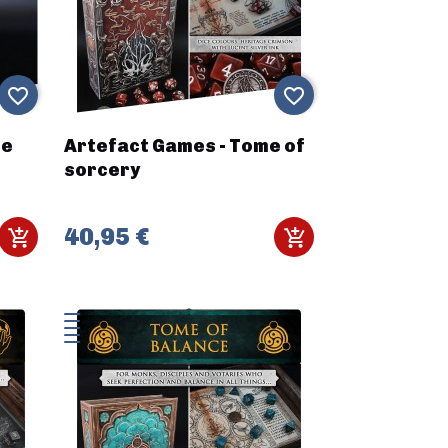
favorite_border
favorite_border
de
Artefact Games - Tome of
sorcery
40,95 €