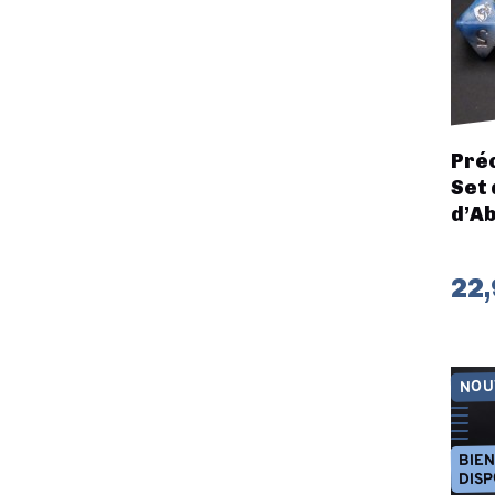
Préc
Set 
d’Ab
22,
NOU
BIE
DISP