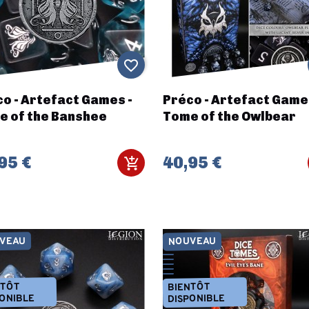
favorite_border
o - Artefact Games -
Préco - Artefact Game
e of the Banshee
Tome of the Owlbear
95 €
40,95 €
VEAU
NOUVEAU
NTÔT
BIENTÔT
ONIBLE
DISPONIBLE