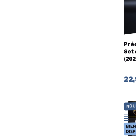
Préc
Set 
(202
22,
NOU
BIE
DISP