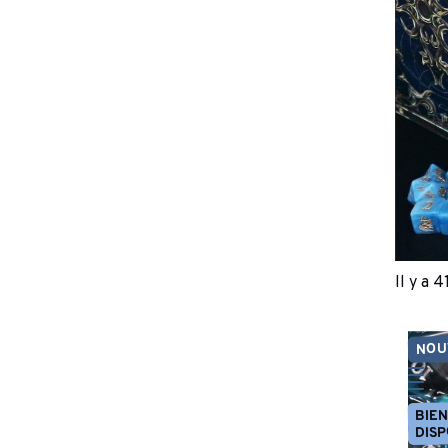
Il y a 4
NOU
BIE
DISP