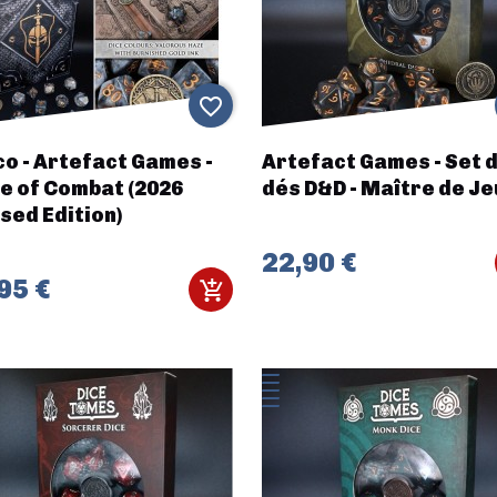
favorite_border
o - Artefact Games -
Artefact Games - Set 
e of Combat (2026
dés D&D - Maître de Je
sed Edition)
22,90 €
95 €