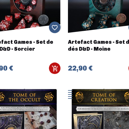
favorite_border
fact Games - Set de
Artefact Games - Set 
D&D - Sorcier
dés D&D - Moine
90 €
22,90 €