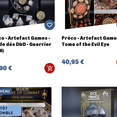
favorite_border
o - Artefact Games -
Préco - Artefact Game
de dés D&D - Guerrier
Tome of the Evil Eye
6)
40,95 €
90 €
VEAU
NTÔT
ONIBLE