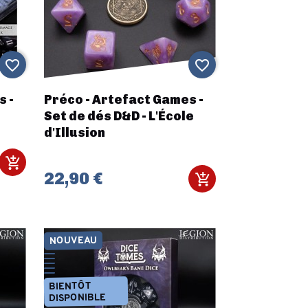
favorite_border
favorite_border
s -
Préco - Artefact Games -
Set de dés D&D - L'École
d'Illusion
22,90 €
NOUVEAU
BIENTÔT
DISPONIBLE