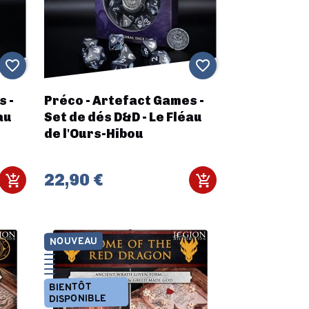
favorite_border
favorite_border
s -
Préco - Artefact Games -
au
Set de dés D&D - Le Fléau
de l'Ours-Hibou
22,90 €
NOUVEAU
BIENTÔT
DISPONIBLE