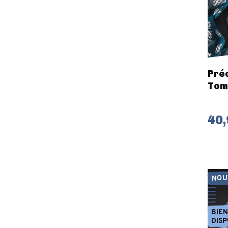
Préc
Tom
40,
NOU
BIE
DISP