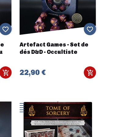
favorite_border
favorite_border
de
Artefact Games - Set de
u
dés D&D - Occultiste
22,90 €