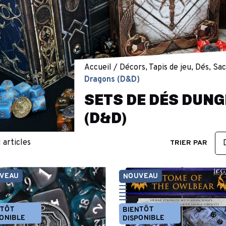
Accueil
Décors, Tapis de jeu, Dés, Sa
Dragons (D&D)
SETS DE DÉS DUN
(D&D)
1 articles
TRIER PAR
VEAU
NOUVEAU
NTÔT
BIENTÔT
ONIBLE
DISPONIBLE