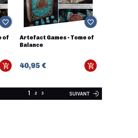
favorite_border
favorite_border
 of
Artefact Games - Tome of
Balance
40,95 €
1
2
3
SUIVANT