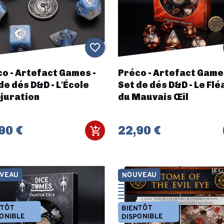
favorite_border
o - Artefact Games -
Préco - Artefact Game
de dés D&D - L'École
Set de dés D&D - Le Flé
juration
du Mauvais Œil
90 €
22,90 €
VEAU
NOUVEAU
NTÔT
BIENTÔT
ONIBLE
DISPONIBLE