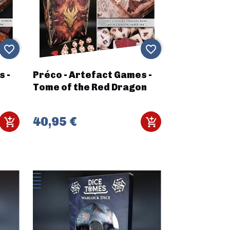
favorite_border
favorite_border
s -
Préco - Artefact Games -
Tome of the Red Dragon
40,95 €