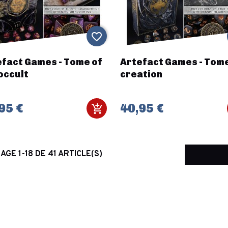
favorite_border
fact Games - Tome of
Artefact Games - Tome
occult
creation
95 €
40,95 €
AGE 1-18 DE 41 ARTICLE(S)