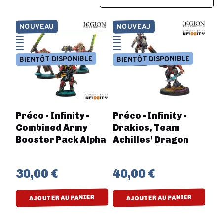
NOUVEAU
NOUVEAU
BIENTÔT DISPONIBLE
BIENTÔT DISPONIBLE
Préco - Infinity -
Préco - Infinity -
Combined Army
Drakios, Team
Booster Pack Alpha
Achilles’ Dragon
30,00 €
40,00 €
AJOUTER AU PANIER
AJOUTER AU PANIER