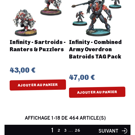
Infinity - Sartroids -
Infinity - Combined
Ranters & Puzzlers
Army Overdron
Batroids TAG Pack
43,00 €
47,00 €
AJOUTER AU PANIER
AJOUTER AU PANIER
AFFICHAGE 1-18 DE 464 ARTICLE(S)
1
2
3
…
26
SUIVANT