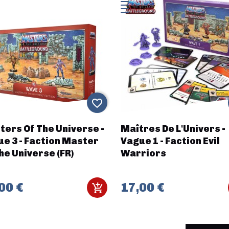
favorite_border
ers Of The Universe -
Maîtres De L'Univers -
e 3 - Faction Master
Vague 1 - Faction Evil
he Universe (FR)
Warriors
00 €
17,00 €