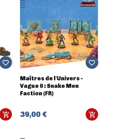
favorite_border
favorite_border
Maîtres de l'Univers -
Vague 8 : Snake Men
Faction (FR)
39,00 €