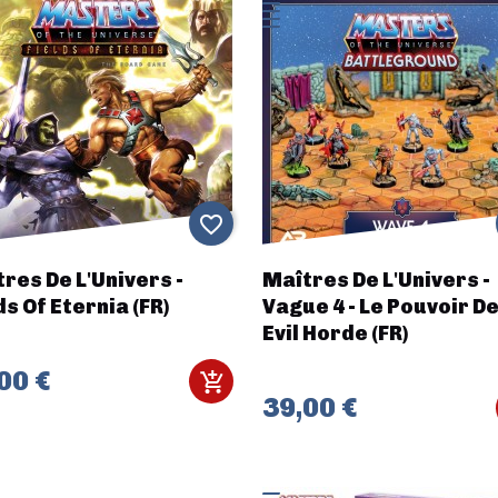
favorite_border
res De L'Univers -
Maîtres De L'Univers -
ds Of Eternia (FR)
Vague 4 - Le Pouvoir De
Evil Horde (FR)
00 €
39,00 €