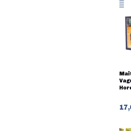
Maît
Vagu
Hord
17,