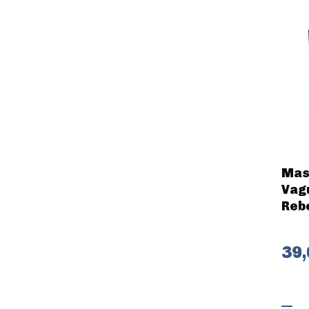
Mast
Vagu
Rebe
39,