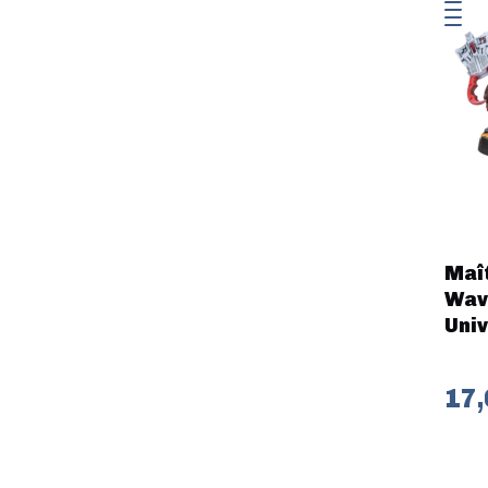
Maît
Wave
Univ
17,