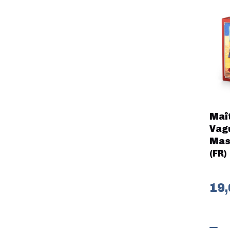
Maît
Vagu
Mast
(FR)
19,