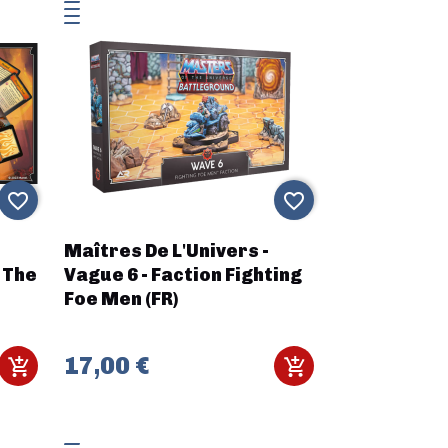
favorite_border
favorite_border
Maîtres De L'Univers -
r The
Vague 6 - Faction Fighting
Foe Men (FR)
17,00 €