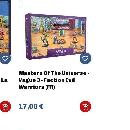
favorite_border
favorite_border
Masters Of The Universe -
 La
Vague 3 - Faction Evil
Warriors (FR)
17,00 €