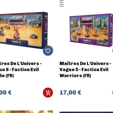
favorite_border
res De L'Univers -
Maîtres De L'Univers -
e 6 - Faction Evil
Vague 5 - Faction Evil
e (FR)
Warriors (FR)
00 €
17,00 €