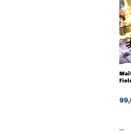
Maît
Fiel
99,