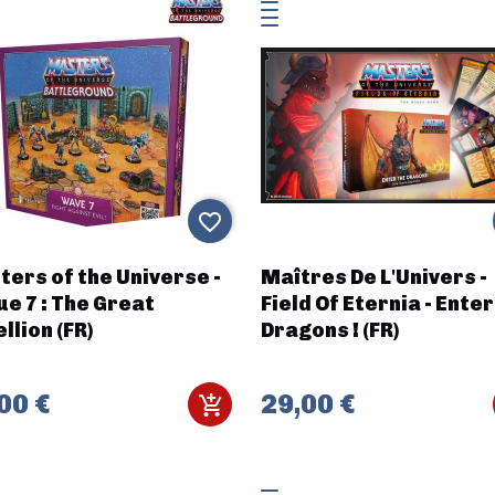
favorite_border
ers of the Universe -
Maîtres De L'Univers -
e 7 : The Great
Field Of Eternia - Ente
llion (FR)
Dragons ! (FR)
00 €
29,00 €