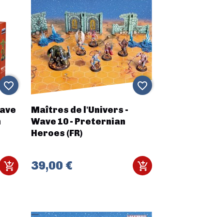
favorite_border
favorite_border
Wave
Maîtres de l'Univers -
n
Wave 10 - Preternian
Heroes (FR)
39,00 €