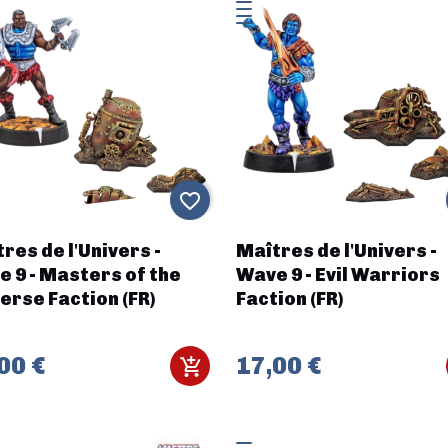
favorite_border
res de l'Univers -
Maîtres de l'Univers -
 9 - Masters of the
Wave 9 - Evil Warriors
erse Faction (FR)
Faction (FR)
00 €
17,00 €