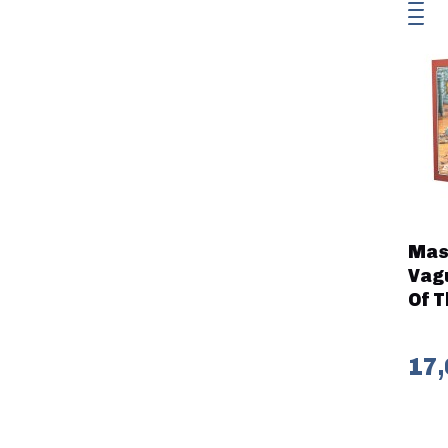
Mast
Vagu
Of T
17,