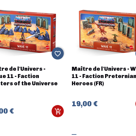
favorite_border
re de l'Univers -
Maître de l'Univers - 
e 11 - Faction
11 - Faction Preternia
ers of the Universe
Heroes (FR)
19,00 €
00 €