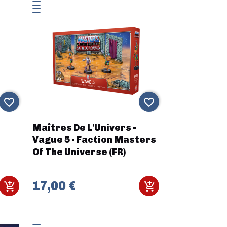
favorite_border
favorite_border
Maîtres De L'Univers -
Vague 5 - Faction Masters
Of The Universe (FR)
17,00 €