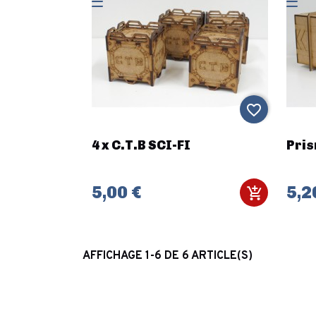
favorite_border
4 x C.T.B SCI-FI
Pris
5,00 €
5,2
AFFICHAGE 1-6 DE 6 ARTICLE(S)