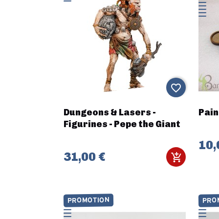
favorite_border
Dungeons & Lasers -
Pain
Figurines - Pepe the Giant
10,
31,00 €
PROMOTION
PRO