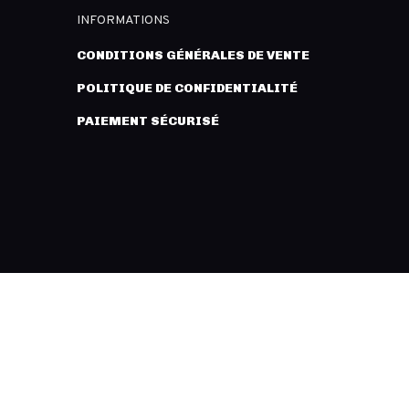
INFORMATIONS
CONDITIONS GÉNÉRALES DE VENTE
POLITIQUE DE CONFIDENTIALITÉ
PAIEMENT SÉCURISÉ
FACEBOOK
YOUTUBE
INSTAGRAM
BUTION -
MENTIONS LÉGALES
- CRÉATION :
INNLOG