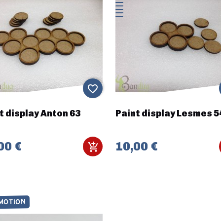
favorite_border
t display Anton 63
Paint display Lesmes 5
00 €
10,00 €
MOTION