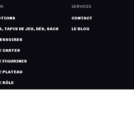
UX
SERVICES
TIONS
CONTACT
, TAPIS DE JEU, DÉS, SACS
LE BLOG
CESSOIRES
E CARTES
E FIGURINES
E PLATEAU
E RÔLE
URES ET MODÉLISME
COPYRIGHT 2026 © LÉGION DISTRI