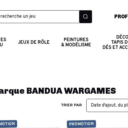
PROF
DÉCO
TES
PEINTURES
JEUX DE RÔLE
TAPIS D
AU
& MODÉLISME
DÉS ET AC
r marque BANDUA WARGAMES
Date d'ajout, du p
TRIER PAR
MOTION
PROMOTION