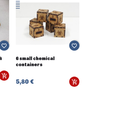
favorite_border
favorite_border
4
6 small chemical
containers
5,80 €