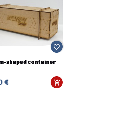
favorite_border
m-shaped container
0 €