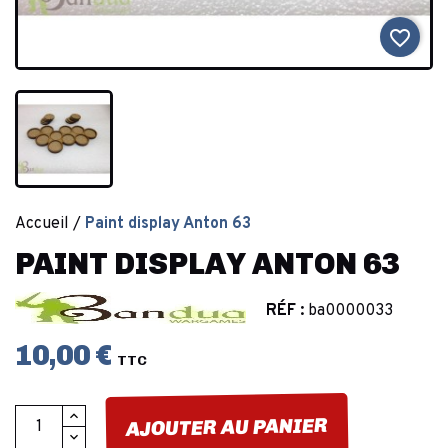
favorite_border
Accueil
Paint display Anton 63
PAINT DISPLAY ANTON 63
RÉF :
ba0000033
10,00 €
TTC
AJOUTER AU PANIER