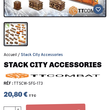
favorite_border
Accueil
Stack City Accessories
STACK CITY ACCESSORIES
RÉF :
TTSCW-SFG-173
20,80 €
TTC