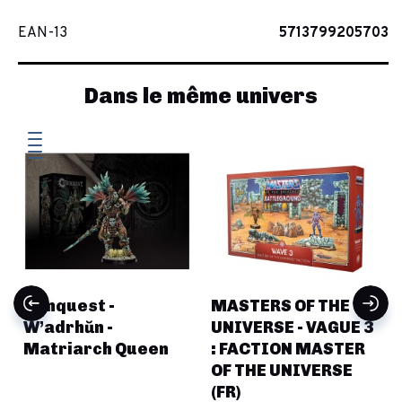
EAN-13
5713799205703
Dans le même univers
Conquest -
MASTERS OF THE
x
W’adrhŭn -
UNIVERSE - VAGUE 3
Matriarch Queen
: FACTION MASTER
OF THE UNIVERSE
(FR)