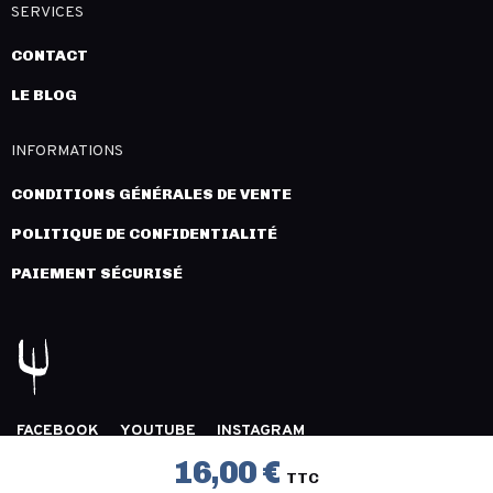
SERVICES
CONTACT
LE BLOG
INFORMATIONS
CONDITIONS GÉNÉRALES DE VENTE
POLITIQUE DE CONFIDENTIALITÉ
PAIEMENT SÉCURISÉ
FACEBOOK
YOUTUBE
INSTAGRAM
COPYRIGHT 2026 © LÉGION DISTRIBUTION -
MENTIONS
16,00 €
TTC
LÉGALES
- CRÉATION :
INNLOG