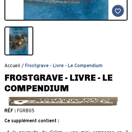
favorite_border
Accueil
Frostgrave - Livre - Le Compendium
FROSTGRAVE - LIVRE - LE
COMPENDIUM
RÉF :
FGRB05
Ce supplément contient :