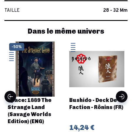
TAILLE
28 - 32 Mm
Dans le même univers
-50%
Space: 1889 The
Bushido - Deck De
Strange Land
Faction - Rônins (FR)
(Savage Worlds
Edition) (ENG)
14,24 €