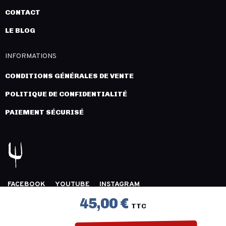
CONTACT
LE BLOG
INFORMATIONS
CONDITIONS GÉNÉRALES DE VENTE
POLITIQUE DE CONFIDENTIALITÉ
PAIEMENT SÉCURISÉ
FACEBOOK
YOUTUBE
INSTAGRAM
COPYRIGHT 2026 © LÉGION DISTRIBUTION -
MENTIONS
45,00 €
TTC
LÉGALES
- CRÉATION :
INNLOG