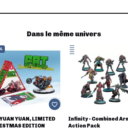
Dans le même univers
0%
favorite_border
 YUAN YUAN, LIMITED
Infinity - Combined Ar
ISTMAS EDITION
Action Pack