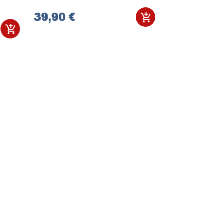
39,90 €
72,50 €
1