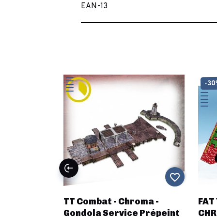
EAN-13
-3
favorite_border
favorite_border
King,
TT Combat - Chroma -
FAT
mer
Gondola Service Prépeint
CHR