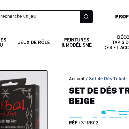
PROF
DÉCO
TES
PEINTURES
JEUX DE RÔLE
TAPIS D
AU
& MODÉLISME
DÉS ET AC
Accueil
Set de Dés Tribal -
SET DE DÉS TR
BEIGE
RÉF :
STRB02