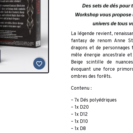
Des sets de dés pour t
Workshop vous propose un
univers de tous vo
La légende revient, renaissan
fantasy de renom Anne Sto
dragons et de personnages f
mêle énergie ancestrale et
Beige scintille de nuanc
favorite_border
évoquant une force primordi
ombres des forêts.
Contenu :
– 7x Dés polyédriques
– 1x D20
– 1x D12
– 1x D10
– 1x D8