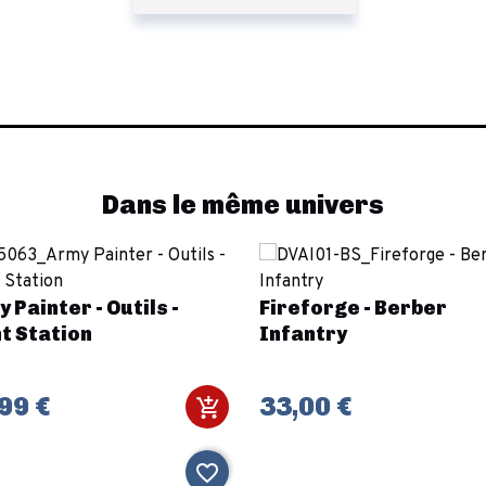
Dans le même univers
 Painter - Outils -
Fireforge - Berber
t Station
Infantry
99 €
33,00 €
favorite_border