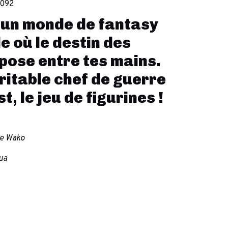
092
 un monde de fantasy
e où le destin des
ose entre tes mains.
ritable chef de guerre
, le jeu de figurines !
me Wako
yua