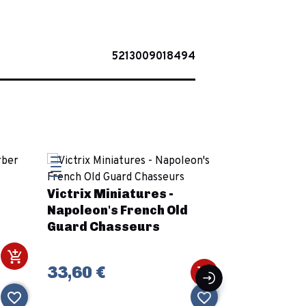
5213009018494
Victrix Miniatures -
ARMY PAIN
Napoleon's French Old
WARPAINTS
Guard Chasseurs
WHITE
33,60 €
3,49 €
favorite_border
favorite_border