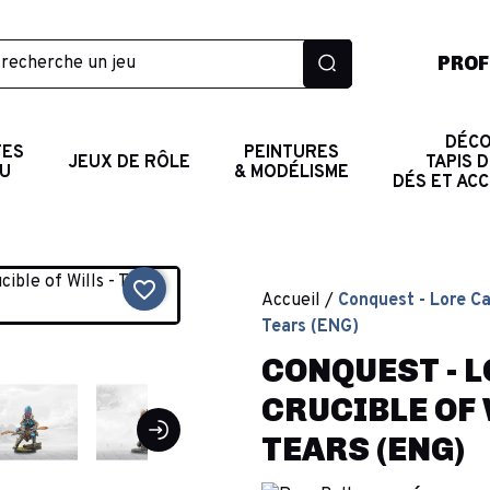
PROF
DÉCO
TES
PEINTURES
JEUX DE RÔLE
TAPIS D
AU
& MODÉLISME
DÉS ET AC
favorite_border
Accueil
Conquest - Lore Ca
Tears (ENG)
CONQUEST - L
CRUCIBLE OF 
TEARS (ENG)