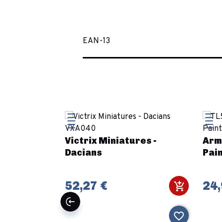
EAN-13
Dominion -
Victrix Miniatures -
Army
ulchre
Dacians
Pain
52,27 €
24,
favorite_border
favorite_border