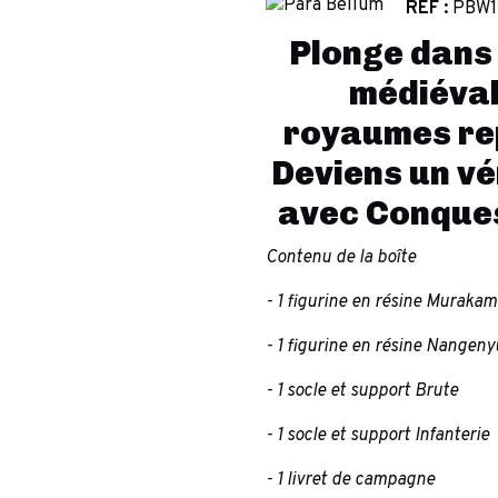
RÉF :
PBW1
Plonge dans
médiéval
royaumes rep
Deviens un vé
avec Conquest
Contenu de la boîte
- 1 figurine en résine Muraka
- 1 figurine en résine Nangen
- 1 socle et support Brute
- 1 socle et support Infanterie
- 1 livret de campagne