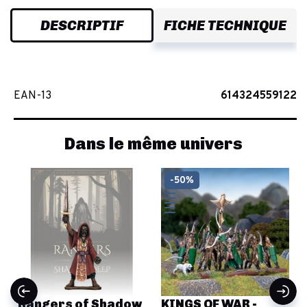
DESCRIPTIF
FICHE TECHNIQUE
EAN-13
614324559122
Dans le même univers
-50%
-
Rangers of Shadow
KINGS OF WAR -