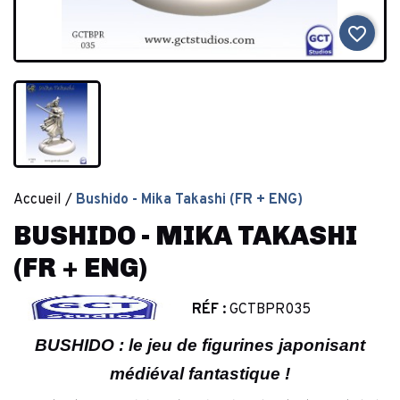
favorite_border
Accueil
Bushido - Mika Takashi (FR + ENG)
BUSHIDO - MIKA TAKASHI
(FR + ENG)
RÉF :
GCTBPR035
BUSHIDO : le jeu de figurines japonisant
médiéval fantastique !