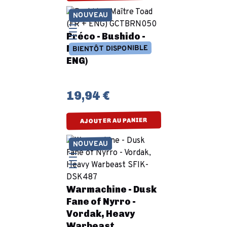
NOUVEAU
Préco - Bushido -
Maître Toad (FR +
BIENTÔT DISPONIBLE
ENG)
19,94 €
AJOUTER AU PANIER
NOUVEAU
Warmachine - Dusk
Fane of Nyrro -
Vordak, Heavy
Warbeast