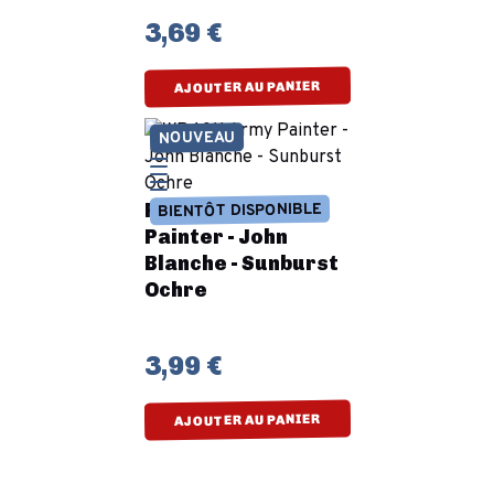
3,69 €
AJOUTER AU PANIER
NOUVEAU
Préco - Army
BIENTÔT DISPONIBLE
Painter - John
Blanche - Sunburst
Ochre
3,99 €
AJOUTER AU PANIER