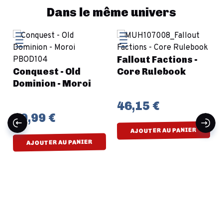
Dans le même univers
Fallout Factions -
est - Old
Core Rulebook
Dracula'
ion - Moroi
Pouvoirs
46,15 €
9 €
18,00 
AJOUTER AU PANIER
UTER AU PANIER
AJOUTE