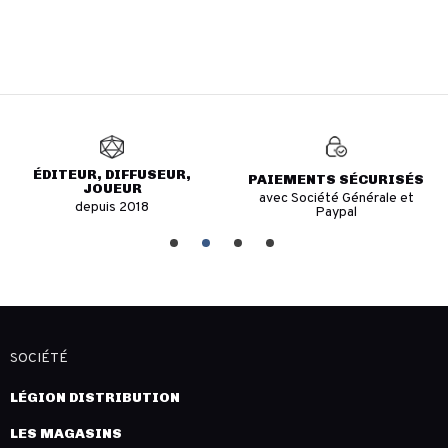
EUR,
PAIEMENTS SÉCURISÉS
EXPÉDITION RAP
avec Société Générale et
en moins de 24H
Paypal
SOCIÉTÉ
LÉGION DISTRIBUTION
LES MAGASINS