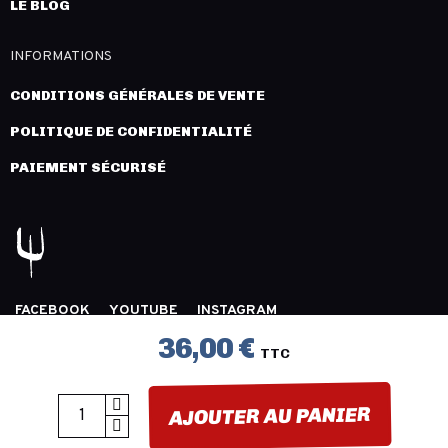
LE BLOG
INFORMATIONS
CONDITIONS GÉNÉRALES DE VENTE
POLITIQUE DE CONFIDENTIALITÉ
PAIEMENT SÉCURISÉ
FACEBOOK
YOUTUBE
INSTAGRAM
COPYRIGHT 2026 © LÉGION DISTRIBUTION -
MENTIONS
36,00 €
TTC
LÉGALES
- CRÉATION :
INNLOG
AJOUTER AU PANIER