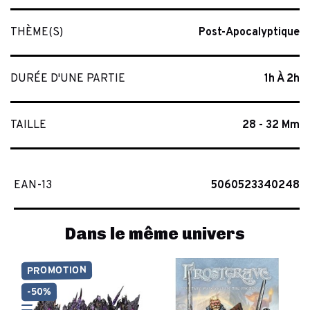
THÈME(S)
Post-Apocalyptique
DURÉE D'UNE PARTIE
1h À 2h
TAILLE
28 - 32 Mm
EAN-13
5060523340248
Dans le même univers
PROMOTION
-50%