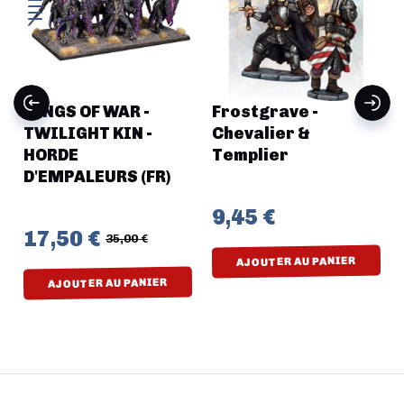
KINGS OF WAR -
Frostgrave -
TWILIGHT KIN -
Chevalier &
HORDE
Templier
D'EMPALEURS (FR)
9,45 €
17,50 €
35,00 €
AJOUTER AU PANIER
AJOUTER AU PANIER