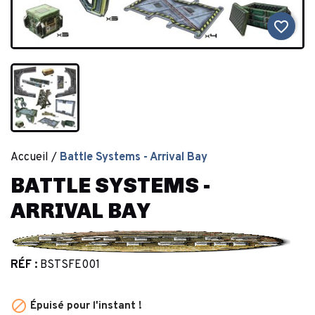
favorite_border
Accueil
Battle Systems - Arrival Bay
BATTLE SYSTEMS -
ARRIVAL BAY
RÉF :
BSTSFE001

Épuisé pour l'instant !