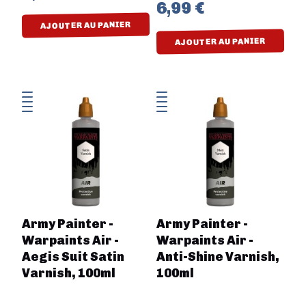
6,99 €
AJOUTER AU PANIER
AJOUTER AU PANIER
Army Painter -
Army Painter -
Warpaints Air -
Warpaints Air -
Aegis Suit Satin
Anti-Shine Varnish,
Varnish, 100ml
100ml