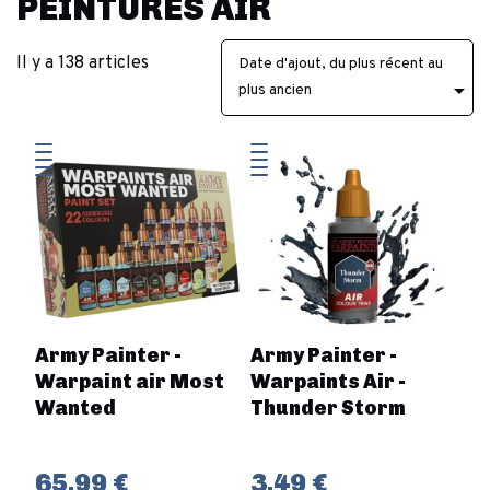
PEINTURES AIR
Il y a 138 articles
Date d'ajout, du plus récent au

plus ancien
Army Painter -
Army Painter -
Warpaint air Most
Warpaints Air -
Wanted
Thunder Storm
65,99 €
3,49 €