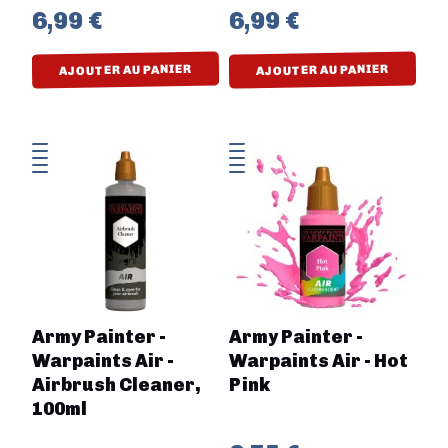
6,99 €
6,99 €
AJOUTER AU PANIER
AJOUTER AU PANIER
Army Painter -
Army Painter -
Warpaints Air -
Warpaints Air - Hot
Airbrush Cleaner,
Pink
100ml