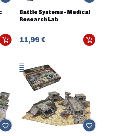
c
Battle Systems - Medical
Research Lab
11,99 €
favorite_border
favorite_border