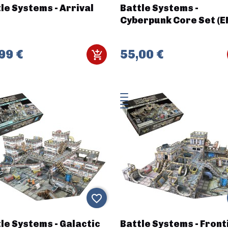
le Systems - Arrival
Battle Systems -
Cyberpunk Core Set (E
99 €
55,00 €
favorite_border
le Systems - Galactic
Battle Systems - Front