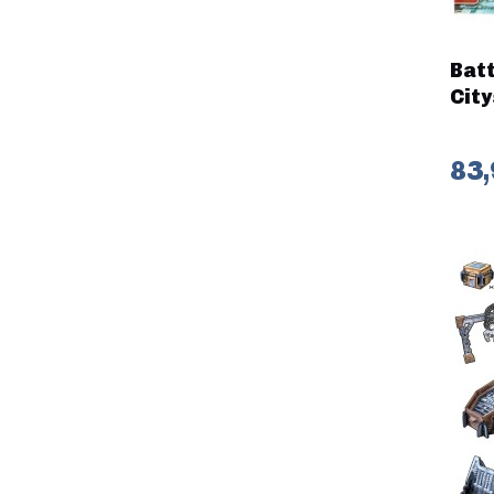
Batt
Cit
83,