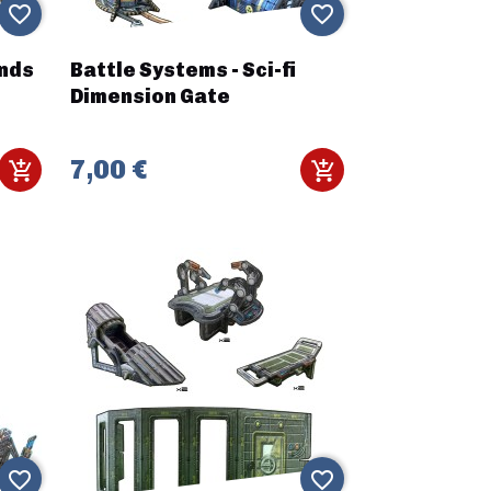
favorite_border
favorite_border
ands
Battle Systems - Sci-fi
Dimension Gate
7,00 €
favorite_border
favorite_border