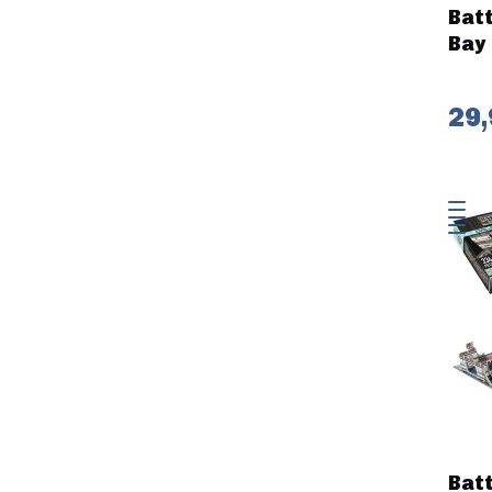
Batt
Bay
29,
Batt