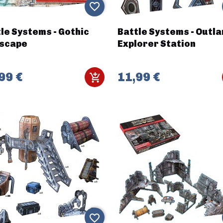
favorite_border
le Systems - Gothic
Battle Systems - Outl
yscape
Explorer Station
99 €
11,99 €
favorite_border