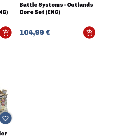
Battle Systems - Outlands
NG)
Core Set (ENG)
104,99 €
favorite_border
ier