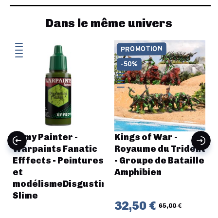
Dans le même univers
PROMOTION
-50%
Army Painter -
Kings of War -
Warpaints Fanatic
Royaume du Trident
Efffects - Peintures
- Groupe de Bataille
et
Amphibien
modélismeDisgusting
Slime
32,50 €
65,00 €